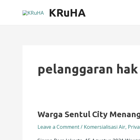
Skip
KRuHA
to
content
pelanggaran hak 
Warga
Warga Sentul City Menang
Sentul
Leave a Comment
/
Komersialisasi Air
,
Priva
City
Menangkan