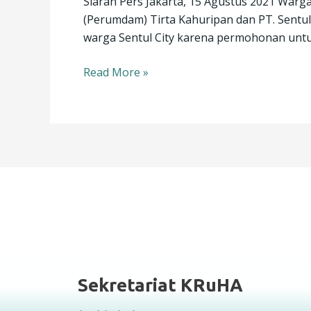
Siaran Pers Jakarta, 15 Agustus 2021 War
Gugatan
(Perumdam) Tirta Kahuripan dan PT. Sentu
Hak
warga Sentul City karena permohonan untuk 
Atas
Air
Read More »
Sekretariat KRuHA