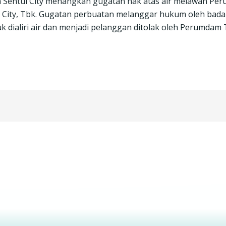
ga Sentul City menangkan gugatan hak atas air melawan 
l City, Tbk. Gugatan perbuatan melanggar hukum oleh bada
dialiri air dan menjadi pelanggan ditolak oleh Perumdam T