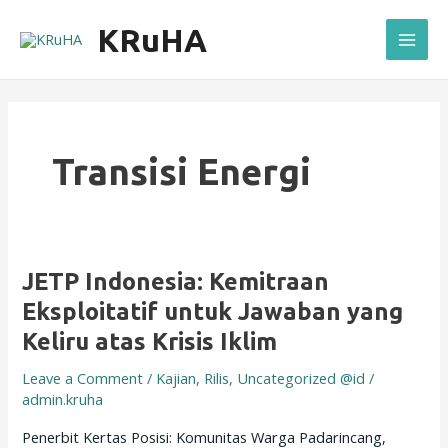
Skip
Mai
KRuHA
to
Men
content
Transisi Energi
JETP
JETP Indonesia: Kemitraan
Indonesia:
Eksploitatif untuk Jawaban yang
Kemitraan
Keliru atas Krisis Iklim
Eksploitatif
untuk
Leave a Comment
/
Kajian
,
Rilis
,
Uncategorized @id
/
Jawaban
admin.kruha
yang
Penerbit Kertas Posisi: Komunitas Warga Padarincang,
Keliru