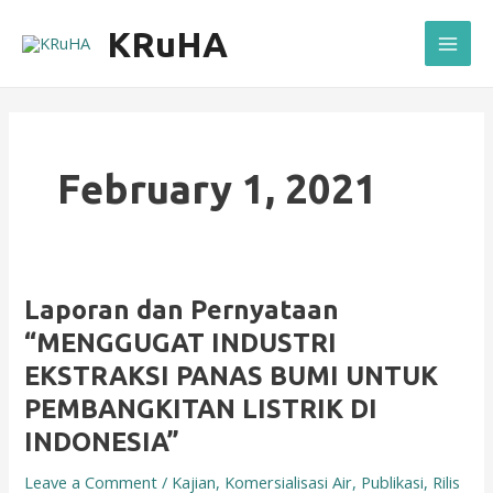
Skip
Mai
KRuHA
to
Men
content
February 1, 2021
Laporan
Laporan dan Pernyataan
dan
“MENGGUGAT INDUSTRI
Pernyataan
EKSTRAKSI PANAS BUMI UNTUK
“MENGGUGAT
PEMBANGKITAN LISTRIK DI
INDUSTRI
EKSTRAKSI
INDONESIA”
PANAS
Leave a Comment
/
Kajian
,
Komersialisasi Air
,
Publikasi
,
Rilis
BUMI