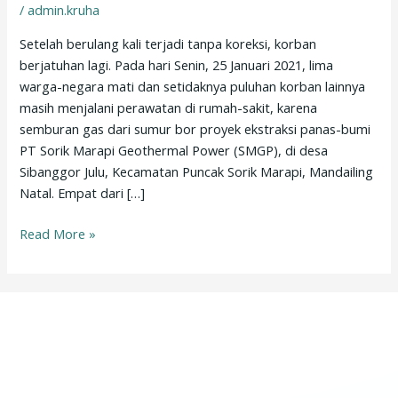
/
admin.kruha
UNTUK
PEMBANGKITAN
Setelah berulang kali terjadi tanpa koreksi, korban
LISTRIK
berjatuhan lagi. Pada hari Senin, 25 Januari 2021, lima
DI
warga-negara mati dan setidaknya puluhan korban lainnya
INDONESIA”
masih menjalani perawatan di rumah-sakit, karena
semburan gas dari sumur bor proyek ekstraksi panas-bumi
PT Sorik Marapi Geothermal Power (SMGP), di desa
Sibanggor Julu, Kecamatan Puncak Sorik Marapi, Mandailing
Natal. Empat dari […]
Read More »