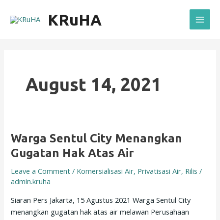
Skip
Mai
KRuHA
to
Men
content
August 14, 2021
Warga
Warga Sentul City Menangkan
Sentul
Gugatan Hak Atas Air
City
Leave a Comment
/
Komersialisasi Air
,
Privatisasi Air
,
Rilis
/
Menangkan
admin.kruha
Gugatan
Hak
Siaran Pers Jakarta, 15 Agustus 2021 Warga Sentul City
Atas
menangkan gugatan hak atas air melawan Perusahaan
Air