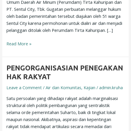
Umum Daerah Air Minum (Perumdam) Tirta Kahuripan dan
PT. Sentul City, Tbk. Gugatan perbuatan melanggar hukum
oleh badan pemerintahan tersebut diajukan oleh 51 warga
Sentul City karena permohonan untuk dialiri air dan menjadi
pelanggan ditolak oleh Perumdam Tirta Kahuripan. […]
Read More »
PENGORGANISASIAN
PENGORGANISASIAN PENEGAKAN
PENEGAKAN
HAK RAKYAT
HAK
Leave a Comment
/
Air dan Komunitas
,
Kajian
/
admin.kruha
RAKYAT
Satu persoalan yang dihadapi rakyat adalah marginalisasi
struktural oleh politik pembangunan yang sentralistik
selama orde pemerintahan Suharto, baik di tingkat lokal
maupun nasional. Akibatnya, aspirasi dan kepentingan
rakyat tidak mendapat artikulasi secara memadai dari