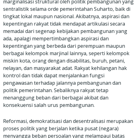
marginalisasi struktural oleh politik pembangunan yang
c
i
a
a
i
sentralistik selama orde pemerintahan Suharto, baik di
e
t
t
i
n
tingkat lokal maupun nasional. Akibatnya, aspirasi dan
b
t
s
l
t
kepentingan rakyat tidak mendapat artikulasi secara
o
e
a
memadai dari segenap kebijakan pembangunan yang
o
r
p
ada, apalagi mempertimbangkan aspirasi dan
k
p
kepentingan yang berbeda dari perempuan maupun
berbagai kelompok marjinal lainnya, seperti kelompok
miskin kota, orang dengan disabilitas, buruh, petani,
nelayan, dan masyarakat adat. Rakyat kehilangan hak
kontrol dan tidak dapat menjalankan fungsi
pengawasan terhadap jalannya pembangunan dan
politik pemerintahan. Sebaliknya rakyat tetap
menanggung beban dari berbagai akibat dan
konsekuensi salah urus pembangunan.
Reformasi, demokratisasi dan desentralisasi merupakan
proses politik yang berjalan ketika pusat (negara)
menyangga beban persoalan yang melampaui batas