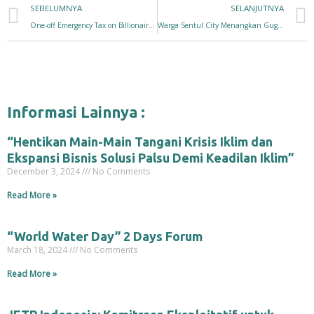
SEBELUMNYA
SELANJUTNYA
One-off Emergency Tax on Billionaires’ Pandemic Windfalls Could Fund COVID-19 Jabs for Entire World
Warga Sentul City Menangkan Gugatan Hak Atas Air
Informasi Lainnya :
“Hentikan Main-Main Tangani Krisis Iklim dan
Ekspansi Bisnis Solusi Palsu Demi Keadilan Iklim”
December 3, 2024
No Comments
Read More »
“World Water Day” 2 Days Forum
March 18, 2024
No Comments
Read More »