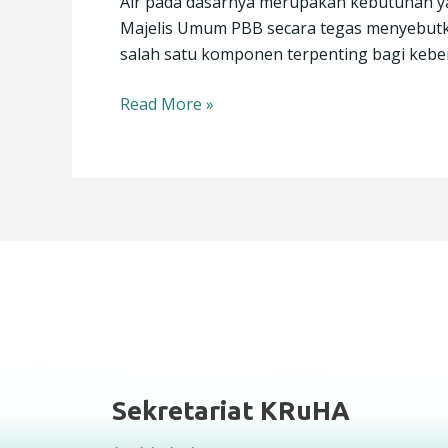
Air pada dasarnya merupakan kebutuhan ya
AIR
Majelis Umum PBB secara tegas menyebutka
BAGI
salah satu komponen terpenting bagi keber
BURUH
Read More »
Sekretariat KRuHA