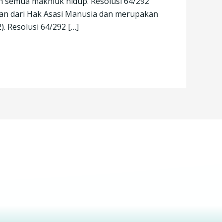
n semua makhluk hidup. Resolusi 64/292
ian dari Hak Asasi Manusia dan merupakan
. Resolusi 64/292 […]