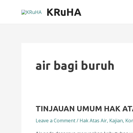
Skip
KRuHA
to
content
air bagi buruh
TINJAUAN
TINJAUAN UMUM HAK ATA
UMUM
Leave a Comment
/
Hak Atas Air
,
Kajian
,
Kom
HAK
ATAS