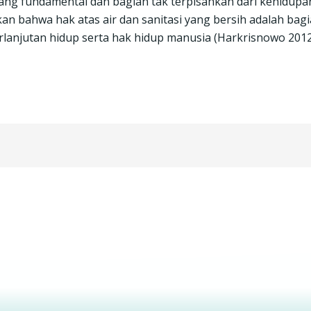
ng fundamental dan bagian tak terpisahkan dari kehidupa
n bahwa hak atas air dan sanitasi yang bersih adalah bag
lanjutan hidup serta hak hidup manusia (Harkrisnowo 2012)