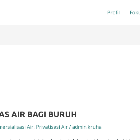
Profil
Foku
S AIR BAGI BURUH
ersialisasi Air
,
Privatisasi Air
/
admin.kruha