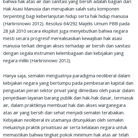
bahwa hak atas air dan sanitasi yang bersih adalah bagian dari
c
i
a
a
i
Hak Asasi Manusia dan merupakan salah satu komponen
e
t
t
i
n
terpenting bagi keberlanjutan hidup serta hak hidup manusia
b
t
s
l
t
(Harkrisnowo 2012). Resolusi 64/292 Majelis Umum PBB pada
o
e
a
28 Juli 2010 secara eksplisit juga menyebutkan bahwa negara
o
r
p
mesti secara progresif merealisasikan kewajiban hak asasi
k
p
manusia terkait dengan akses terhadap air bersih dan sanitasi
dengan segala instrumen kelembagaan dan kebijakan yang
negara miliki (Harkrisnowo 2012).
Hanya saja, semakin menguatnya paradigma neoliberal dalam
kebijakan negara yang bertumpu pada pembesaran kapital dan
penguatan peran sektor privat yang dimediasi oleh pasar dalam
penyediaan layanan barang publik dan hak-hak dasar, termasuk
air, dalam praktiknya membuat hak dan akses warganegara
atas air yang bersih dan sehat menjadi semakin terabaikan.
Kebijakan neoliberal ini utamanya ditunjukkan oleh semakin
meluasnya praktik privatisasi air serta kelalaian negara untuk
memastikan bahwa tingkat pokok minimum hak atas air telah