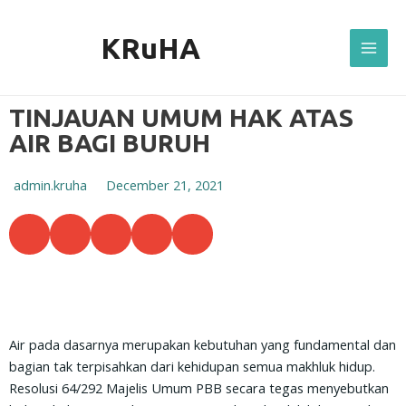
Skip
Mai
to
KRuHA
Men
content
TINJAUAN UMUM HAK ATAS
AIR BAGI BURUH
admin.kruha
December 21, 2021
S
S
S
S
S
h
h
h
h
h
a
a
a
a
a
r
r
r
r
r
e
e
e
e
e
o
o
o
o
o
Air pada dasarnya merupakan kebutuhan yang fundamental dan
n
n
n
n
n
bagian tak terpisahkan dari kehidupan semua makhluk hidup.
f
t
w
e
p
Resolusi 64/292 Majelis Umum PBB secara tegas menyebutkan
a
w
h
m
r