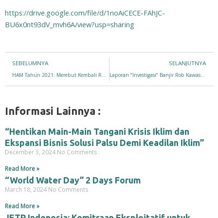
https://drive.google.com/file/d/1noAiCECE-FAhJC-
BU6x0nt93dV_mvh6A/view?usp=sharing
Prev
SEBELUMNYA
SELANJUTNYA
HAM Tahun 2021: Merebut Kembali Ruang Ridup Rakyat
Laporan “Investigasi” Banjir Rob Kawasan Pantai Utara Jawa Tengah, 23-25 Mei 2022
Informasi Lainnya :
“Hentikan Main-Main Tangani Krisis Iklim dan
Ekspansi Bisnis Solusi Palsu Demi Keadilan Iklim”
December 3, 2024
No Comments
Read More »
“World Water Day” 2 Days Forum
March 18, 2024
No Comments
Read More »
JETP Indonesia: Kemitraan Eksploitatif untuk