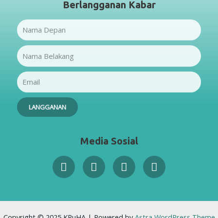
Berlangganan Kabar
Name
Name
Email
LANGGANAN
Media Sosial
Facebook-
Twitter
Instagram
Youtube
f
Copyright © 2025 KRuHA | Powered by
Astra WordPress Theme