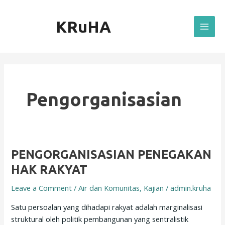
Skip
Mai
to
KRuHA
Men
content
Pengorganisasian
PENGORGANISASIAN
PENGORGANISASIAN PENEGAKAN
PENEGAKAN
HAK RAKYAT
HAK
Leave a Comment
/
Air dan Komunitas
,
Kajian
/
admin.kruha
RAKYAT
Satu persoalan yang dihadapi rakyat adalah marginalisasi
struktural oleh politik pembangunan yang sentralistik