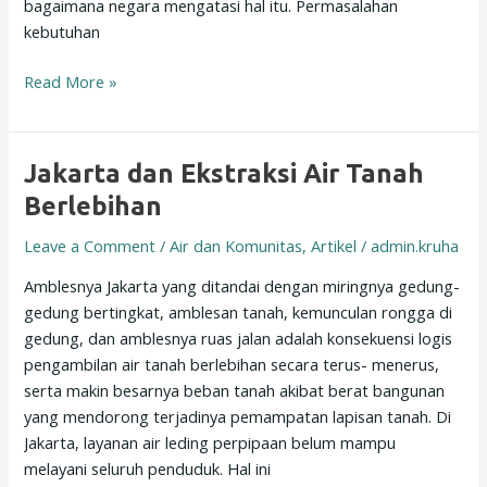
bagaimana negara mengatasi hal itu. Permasalahan
kebutuhan
Read More »
Jakarta
Jakarta dan Ekstraksi Air Tanah
dan
Berlebihan
Ekstraksi
Leave a Comment
/
Air dan Komunitas
,
Artikel
/
admin.kruha
Air
Tanah
Amblesnya Jakarta yang ditandai dengan miringnya gedung-
Berlebihan
gedung bertingkat, amblesan tanah, kemunculan rongga di
gedung, dan amblesnya ruas jalan adalah konsekuensi logis
pengambilan air tanah berlebihan secara terus- menerus,
serta makin besarnya beban tanah akibat berat bangunan
yang mendorong terjadinya pemampatan lapisan tanah. Di
Jakarta, layanan air leding perpipaan belum mampu
melayani seluruh penduduk. Hal ini