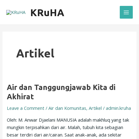
Skip
Post
Mai
KRuHA
to
pagination
Men
content
Artikel
Air
Air dan Tanggungjawab Kita di
dan
Akhirat
Tanggungjawab
Leave a Comment
/
Air dan Komunitas
,
Artikel
/
admin.kruha
Kita
di
Oleh: M. Anwar Djaelani MANUSIA adalah makhluq yang tak
Akhirat
mungkin terpisahkan dari air. Malah, tubuh kita sebagian
besar terdiri dari air/cairan. Saat anak-anak, ada sekitar