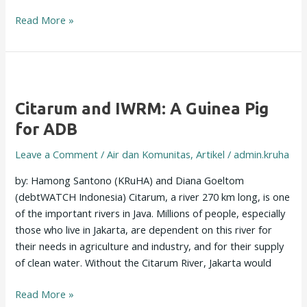
Read More »
Citarum
and
Citarum and IWRM: A Guinea Pig
IWRM:
A
for ADB
Guinea
Leave a Comment
/
Air dan Komunitas
,
Artikel
/
admin.kruha
Pig
for
by: Hamong Santono (KRuHA) and Diana Goeltom
ADB
(debtWATCH Indonesia) Citarum, a river 270 km long, is one
of the important rivers in Java. Millions of people, especially
those who live in Jakarta, are dependent on this river for
their needs in agriculture and industry, and for their supply
of clean water. Without the Citarum River, Jakarta would
Read More »