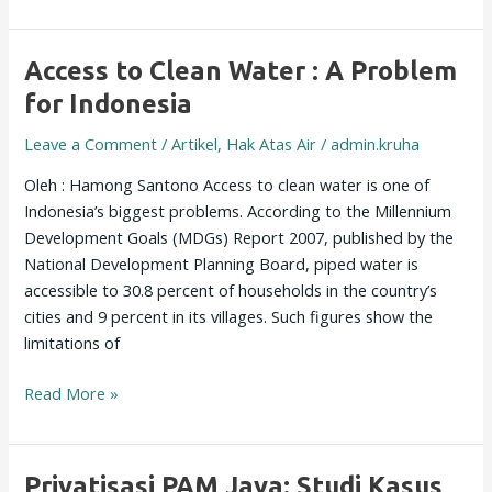
Access
Access to Clean Water : A Problem
to
for Indonesia
Clean
Leave a Comment
/
Artikel
,
Hak Atas Air
/
admin.kruha
Water
:
Oleh : Hamong Santono Access to clean water is one of
A
Indonesia’s biggest problems. According to the Millennium
Problem
Development Goals (MDGs) Report 2007, published by the
for
National Development Planning Board, piped water is
Indonesia
accessible to 30.8 percent of households in the country’s
cities and 9 percent in its villages. Such figures show the
limitations of
Read More »
Privatisasi
Privatisasi PAM Jaya: Studi Kasus