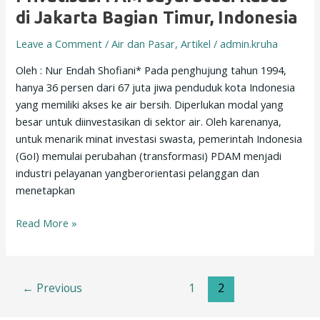
PAM
di Jakarta Bagian Timur, Indonesia
Jaya:
Leave a Comment
/
Air dan Pasar
,
Artikel
/
admin.kruha
Studi
Kasus
Oleh : Nur Endah Shofiani* Pada penghujung tahun 1994,
di
hanya 36 persen dari 67 juta jiwa penduduk kota Indonesia
Jakarta
yang memiliki akses ke air bersih. Diperlukan modal yang
Bagian
besar untuk diinvestasikan di sektor air. Oleh karenanya,
Timur,
untuk menarik minat investasi swasta, pemerintah Indonesia
Indonesia
(GoI) memulai perubahan (transformasi) PDAM menjadi
industri pelayanan yangberorientasi pelanggan dan
menetapkan
Read More »
←
Previous
1
2