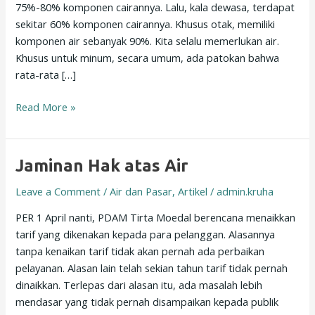
75%-80% komponen cairannya. Lalu, kala dewasa, terdapat
sekitar 60% komponen cairannya. Khusus otak, memiliki
komponen air sebanyak 90%. Kita selalu memerlukan air.
Khusus untuk minum, secara umum, ada patokan bahwa
rata-rata […]
Read More »
Jaminan
Jaminan Hak atas Air
Hak
Leave a Comment
/
Air dan Pasar
,
Artikel
/
admin.kruha
atas
Air
PER 1 April nanti, PDAM Tirta Moedal berencana menaikkan
tarif yang dikenakan kepada para pelanggan. Alasannya
tanpa kenaikan tarif tidak akan pernah ada perbaikan
pelayanan. Alasan lain telah sekian tahun tarif tidak pernah
dinaikkan. Terlepas dari alasan itu, ada masalah lebih
mendasar yang tidak pernah disampaikan kepada publik