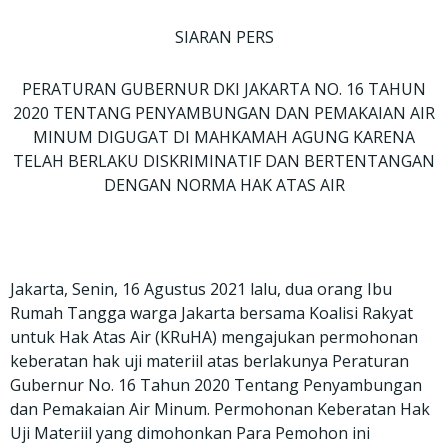
o
o
o
o
o
n
n
n
n
n
SIARAN PERS
f
t
w
e
p
a
w
h
m
r
PERATURAN GUBERNUR DKI JAKARTA NO. 16 TAHUN
c
i
a
a
i
2020 TENTANG PENYAMBUNGAN DAN PEMAKAIAN AIR
e
t
t
i
n
MINUM DIGUGAT DI MAHKAMAH AGUNG KARENA
b
t
s
l
t
TELAH BERLAKU DISKRIMINATIF DAN BERTENTANGAN
o
e
a
DENGAN NORMA HAK ATAS AIR
o
r
p
k
p
Jakarta, Senin, 16 Agustus 2021 lalu, dua orang Ibu
Rumah Tangga warga Jakarta bersama Koalisi Rakyat
untuk Hak Atas Air (KRuHA) mengajukan permohonan
keberatan hak uji materiil atas berlakunya Peraturan
Gubernur No. 16 Tahun 2020 Tentang Penyambungan
dan Pemakaian Air Minum. Permohonan Keberatan Hak
Uji Materiil yang dimohonkan Para Pemohon ini