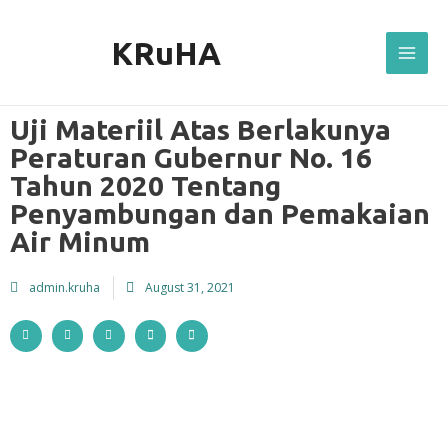
Skip
Mai
to
KRuHA
Men
content
Uji Materiil Atas Berlakunya
Peraturan Gubernur No. 16
Tahun 2020 Tentang
Penyambungan dan Pemakaian
Air Minum
admin.kruha
August 31, 2021
S
S
S
S
S
h
h
h
h
h
a
a
a
a
a
r
r
r
r
r
e
e
e
e
e