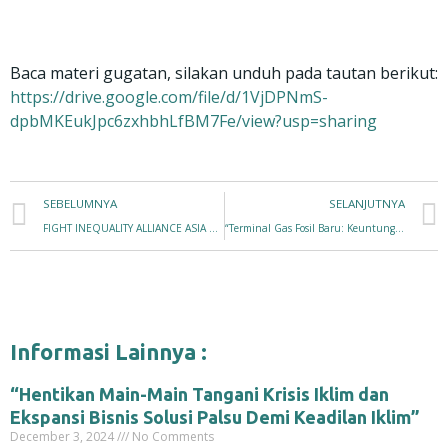
Baca materi gugatan, silakan unduh pada tautan berikut:
https://drive.google.com/file/d/1VjDPNmS-
dpbMKEukJpc6zxhbhLfBM7Fe/view?usp=sharing
Prev
SEBELUMNYA
SELANJUTNYA
FIGHT INEQUALITY ALLIANCE ASIA CALLS FOR THE SAFETY OF PEOPLE IN AFGHANISTAN
“Terminal Gas Fosil Baru: Keuntungan di atas Rakyat”
Informasi Lainnya :
“Hentikan Main-Main Tangani Krisis Iklim dan
Ekspansi Bisnis Solusi Palsu Demi Keadilan Iklim”
December 3, 2024
No Comments