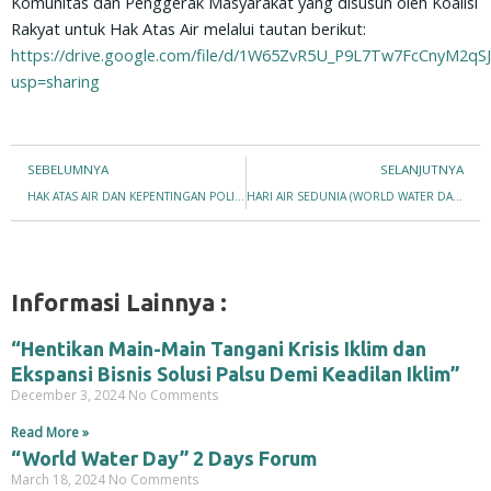
Komunitas dan Penggerak Masyarakat yang disusun oleh Koalisi
Rakyat untuk Hak Atas Air melalui tautan berikut:
https://drive.google.com/file/d/1W65ZvR5U_P9L7Tw7FcCnyM2qS
usp=sharing
Prev
SEBELUMNYA
SELANJUTNYA
HAK ATAS AIR DAN KEPENTINGAN POLITIK GERAKAN BURUH ATASNYA
HARI AIR SEDUNIA (WORLD WATER DAY) 2021: COVID-19 DAN PENGABAIAN HAK WARGA NEGARA ATAS AIR DAN SANITASI YANG BERSIH
Informasi Lainnya :
“Hentikan Main-Main Tangani Krisis Iklim dan
Ekspansi Bisnis Solusi Palsu Demi Keadilan Iklim”
December 3, 2024
No Comments
Read More »
“World Water Day” 2 Days Forum
March 18, 2024
No Comments