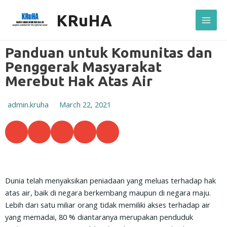
Skip
Mai
KRuHA
to
Men
content
Panduan untuk Komunitas dan
Penggerak Masyarakat
Merebut Hak Atas Air
admin.kruha
March 22, 2021
S
S
S
S
S
h
h
h
h
h
a
a
a
a
a
r
r
r
r
r
e
e
e
e
e
Dunia telah menyaksikan peniadaan yang meluas terhadap hak
o
o
o
o
o
atas air, baik di negara berkembang maupun di negara maju.
n
n
n
n
n
Lebih dari satu miliar orang tidak memiliki akses terhadap air
f
t
w
e
p
yang memadai, 80 % diantaranya merupakan penduduk
a
w
h
m
r