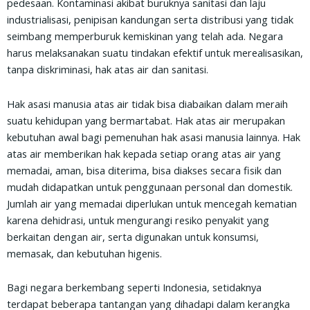
pedesaan. Kontaminasi akibat buruknya sanitasi dan laju
c
i
a
a
i
industrialisasi, penipisan kandungan serta distribusi yang tidak
e
t
t
i
n
seimbang memperburuk kemiskinan yang telah ada. Negara
b
t
s
l
t
harus melaksanakan suatu tindakan efektif untuk merealisasikan,
o
e
a
tanpa diskriminasi, hak atas air dan sanitasi.
o
r
p
k
p
Hak asasi manusia atas air tidak bisa diabaikan dalam meraih
suatu kehidupan yang bermartabat. Hak atas air merupakan
kebutuhan awal bagi pemenuhan hak asasi manusia lainnya. Hak
atas air memberikan hak kepada setiap orang atas air yang
memadai, aman, bisa diterima, bisa diakses secara fisik dan
mudah didapatkan untuk penggunaan personal dan domestik.
Jumlah air yang memadai diperlukan untuk mencegah kematian
karena dehidrasi, untuk mengurangi resiko penyakit yang
berkaitan dengan air, serta digunakan untuk konsumsi,
memasak, dan kebutuhan higenis.
Bagi negara berkembang seperti Indonesia, setidaknya
terdapat beberapa tantangan yang dihadapi dalam kerangka